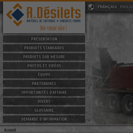
FRANÇAIS
ENGLI
PRÉSENTATION
PRODUITS STANDARDS
PRODUITS SUR MESURE
PHOTOS ET VIDÉOS
ÉQUIPE
PARTENAIRES
OPPORTUNITÉS D'AFFAIRE
DIVERS
GLOSSAIRE
DEMANDE D'INFORMATION
Accueil