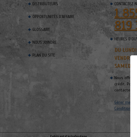
DISTRIBUTEURS
CONTACTEZ 
1 85
OPPORTUNITÉS D’AFFAIRE
819 
GLOSSAIRE
HEURES D’OU
NOUS JOINDRE
DU LUNDI
PLAN DU SITE
VENDREDI
SAMEDI E
Nous offrons
crédit. Pour
contacter.
Gérer mes t
Conditions d’
Fabricant d’échafaudage