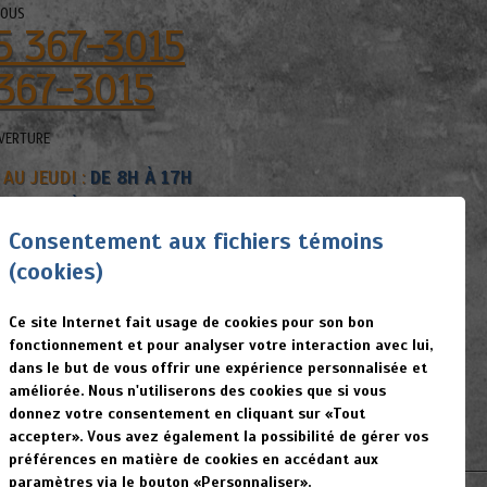
NOUS
5 367-3015
367-3015
VERTURE
 AU JEUDI :
DE 8H À 17H
 :
DE 8H À 15H
T DIMANCHE :
FERMÉ
Consentement aux fichiers témoins
(cookies)
 la possibilité de paiement par carte de
 tous renseignements, veuillez nous
Ce site Internet fait usage de cookies pour son bon
fonctionnement et pour analyser votre interaction avec lui,
émoins (cookies)
dans le but de vous offrir une expérience personnalisée et
utilisation et politique de confidentialité
améliorée. Nous n'utiliserons des cookies que si vous
donnez votre consentement en cliquant sur «Tout
accepter». Vous avez également la possibilité de gérer vos
préférences en matière de cookies en accédant aux
paramètres via le bouton «Personnaliser».