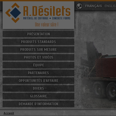
FRANÇAIS
ENGLI
PRÉSENTATION
PRODUITS STANDARDS
PRODUITS SUR MESURE
PHOTOS ET VIDÉOS
ÉQUIPE
PARTENAIRES
OPPORTUNITÉS D'AFFAIRE
DIVERS
GLOSSAIRE
DEMANDE D'INFORMATION
Accueil